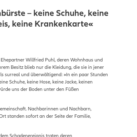
bürste – keine Schuhe, keine
eis, keine Krankenkarte«
n Ehepartner Willfried Puhl, deren Wohnhaus und
m Besitz blieb nur die Kleidung, die sie in jener
ls surreal und überwältigend: »In ein paar Stunden
ine Schuhe, keine Hose, keine Jacke, keinen
s würde uns der Boden unter den Füßen
r Gemeinschaft. Nachbarinnen und Nachbarn,
rt standen sofort an der Seite der Familie,
h dem Schadenereignis traten deren