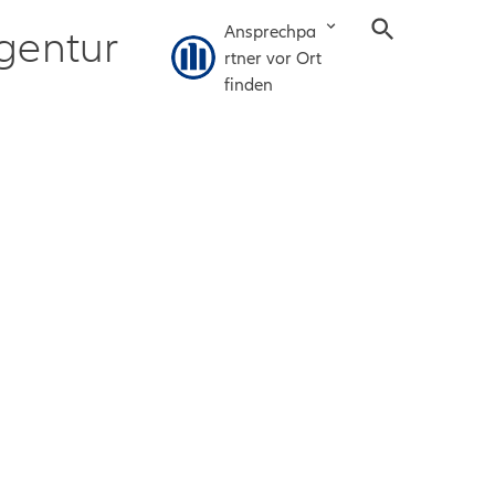
Ansprechpa
gentur
rtner vor Ort
finden