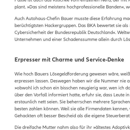
plant. »Das sind meistens hochprofessionelle Banden«, w
Auch Autohaus-Chefin Bauer musste diese Erfahrung mach
berüchtigtsten Hackergruppen. Das BKA bewertet sie als 
Cybersicherheit der Bundesrepublik Deutschland«.
Weltwe
Unternehmen und einer Schadenssumme allein durch Löseg
Erpresser mit Charme und Service-Denke
Wie hoch Bauers Lösegeldforderung gewesen wäre, weiß si
erpressen lassen. Deswegen haben wir die Nummer nie ang
»obwohl ich schon ein bisschen neugierig war, wen ich d
über den Vorfall informiert hatte, erfuhr sie, dass Leute
erstaunlich nett seien. Sie beherrschen mehrere Sprachen
besten zahlen können. Weil sie alle Firmendaten kennen, 
Gehackten oft besser Bescheid als die eigene Steuerber
Die dreifache Mutter nahm also für ihr »ältestes Adoptiv