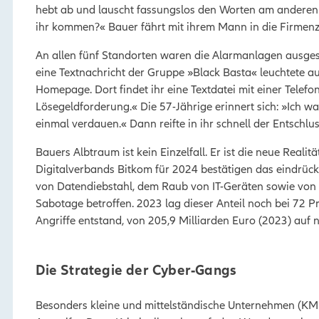
hebt ab und lauscht fassungslos den Worten am anderen 
ihr kommen?« Bauer fährt mit ihrem Mann in die Firmenze
An allen fünf Standorten waren die Alarmanlagen ausgesc
eine Textnachricht der Gruppe »Black Basta« leuchtete a
Homepage. Dort findet ihr eine Textdatei mit einer Telefo
Lösegeldforderung.« Die 57-Jährige erinnert sich: »Ich w
einmal verdauen.« Dann reifte in ihr schnell der Entschlus
Bauers Albtraum ist kein Einzelfall. Er ist die neue Real
Digitalverbands Bitkom für 2024
bestätigen das eindrück
von Datendiebstahl, dem Raub von IT-Geräten sowie von 
Sabotage betroffen. 2023 lag dieser Anteil noch bei 72 Pr
Angriffe entstand, von 205,9 Milliarden Euro (2023) auf 
Die Strategie der Cyber-Gangs
B
esonders kleine und mittelständische Unternehmen (KM