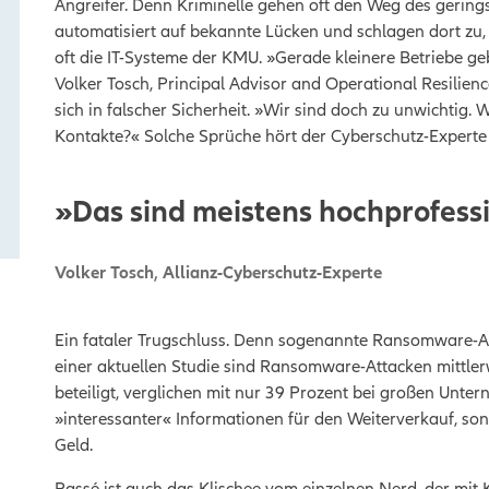
Angreifer. Denn Kriminelle gehen oft den Weg des gerin
automatisiert auf bekannte Lücken und schlagen dort zu
oft die IT-Systeme der KMU. »Gerade kleinere Betriebe geb
Volker Tosch, Principal Advisor and Operational Resilien
sich in falscher Sicherheit. »Wir sind doch zu unwichtig.
Kontakte?« Solche Sprüche hört der Cyberschutz-Experte 
»Das sind meistens hochprofess
Volker Tosch
,
Allianz-Cyberschutz-Experte
Ein fataler Trugschluss. Denn sogenannte Ransomware-An
einer aktuellen Studie sind Ransomware-Attacken mittle
beteiligt, verglichen mit nur 39 Prozent bei großen Unte
»interessanter« Informationen für den Weiterverkauf, s
Geld.
Passé ist auch das Klischee vom einzelnen Nerd, der mit 