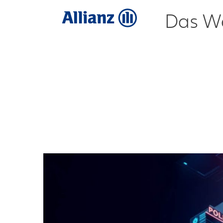
Das We