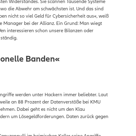
gsten Widerstandes. Sie scannen Tausende Systeme
, wo die Abwehr am schwächsten ist. Und das sind
en nicht so viel Geld für Cybersicherheit aus«, weiß
ce Manager bei der Allianz. Ein Grund: Man wiegt
 Wen interessieren schon unsere Bilanzen oder
ständig.
ionelle Banden«
griffe werden unter Hackern immer beliebter. Laut
rweile an 88 Prozent der Datenverstöße bei KMU
rnehmen. Dabei geht es nicht um den Klau
ondern um Lösegeldforderungen. Daten zurück gegen
Kapuzenpulli im heimischen Keller seine Angriffe