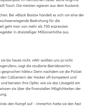
eiß Tosch. Die meisten agieren aus dem Ausland.
en. Bei »Black Basta« handelt es sich um eine der
»
schwerwiegende Bedrohung für die
it geht man von mehr als 700 erpressten
elder in dreistelliger Millionenhöhe aus.
e bis heute nicht. »Wir wollten uns ja nicht
erufen«, sagt die studierte Betriebswirtin,
a gesprochen hätte.« Denn nachdem sie die Polizei
 in den Callcentern der Hacker oft kompetent und
 und beraten ihre Opfer, wie sie das Lösegeld am
wissen sie über die finanziellen Möglichkeiten der
atung.
kind« den Kampf auf – immerhin hatte sie den fast