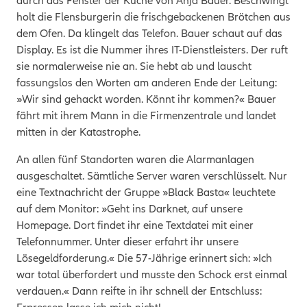
durch das Fenster der Küche von Anja Bauer. Beschwingt
holt die Flensburgerin die frischgebackenen Brötchen aus
dem Ofen. Da klingelt das Telefon. Bauer schaut auf das
Display. Es ist die Nummer ihres IT-Dienstleisters. Der ruft
sie normalerweise nie an. Sie hebt ab und lauscht
fassungslos den Worten am anderen Ende der Leitung:
»Wir sind gehackt worden. Könnt ihr kommen?« Bauer
fährt mit ihrem Mann in die Firmenzentrale und landet
mitten in der Katastrophe.
An allen fünf Standorten waren die Alarmanlagen
ausgeschaltet. Sämtliche Server waren verschlüsselt. Nur
eine Textnachricht der Gruppe »Black Basta« leuchtete
auf dem Monitor: »Geht ins Darknet, auf unsere
Homepage. Dort findet ihr eine Textdatei mit einer
Telefonnummer. Unter dieser erfahrt ihr unsere
Lösegeldforderung.« Die 57-Jährige erinnert sich: »Ich
war total überfordert und musste den Schock erst einmal
verdauen.« Dann reifte in ihr schnell der Entschluss: