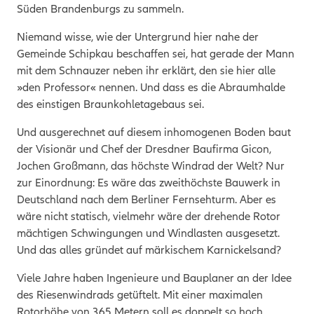
Süden Brandenburgs zu sammeln.
Niemand wisse, wie der Untergrund hier nahe der
Gemeinde Schipkau beschaffen sei, hat gerade der Mann
mit dem Schnauzer neben ihr erklärt, den sie hier alle
»den Professor« nennen. Und dass es die Abraumhalde
des einstigen Braunkohletagebaus sei.
Und ausgerechnet auf diesem inhomogenen Boden baut
der Visionär und Chef der Dresdner Baufirma Gicon,
Jochen Großmann, das höchste Windrad der Welt? Nur
zur Einordnung: Es wäre das zweithöchste Bauwerk in
Deutschland nach dem Berliner Fernsehturm. Aber es
wäre nicht statisch, vielmehr wäre der drehende Rotor
mächtigen Schwingungen und Windlasten ausgesetzt.
Und das alles gründet auf märkischem Karnickelsand?
Viele Jahre haben Ingenieure und Bauplaner an der Idee
des Riesenwindrads getüftelt.
Mit einer maximalen
Rotorhöhe von 365 Metern soll es doppelt so hoch