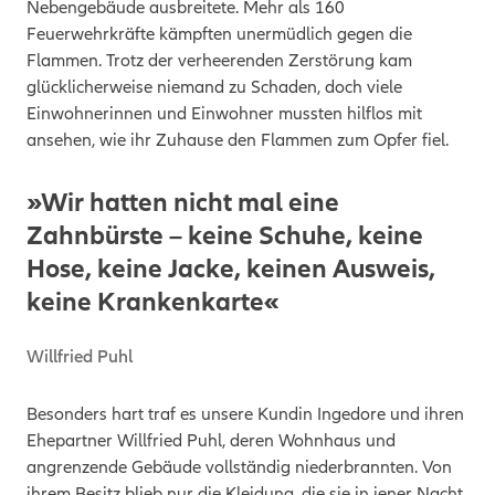
Nebengebäude ausbreitete. Mehr als 160
Feuerwehrkräfte kämpften unermüdlich gegen die
Flammen. Trotz der verheerenden Zerstörung kam
glücklicherweise niemand zu Schaden, doch viele
Einwohnerinnen und Einwohner mussten hilflos mit
ansehen, wie ihr Zuhause den Flammen zum Opfer fiel.
»Wir hatten nicht mal eine
Zahnbürste – keine Schuhe, keine
Hose, keine Jacke, keinen Ausweis,
keine Krankenkarte«
Willfried Puhl
Besonders hart traf es unsere Kundin Ingedore und ihren
Ehepartner Willfried Puhl, deren Wohnhaus und
angrenzende Gebäude vollständig niederbrannten. Von
ihrem Besitz blieb nur die Kleidung, die sie in jener Nacht