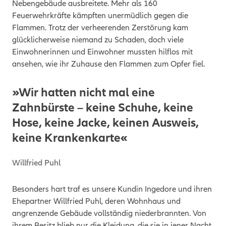
Nebengebäude ausbreitete. Mehr als 160
Feuerwehrkräfte kämpften unermüdlich gegen die
Flammen. Trotz der verheerenden Zerstörung kam
glücklicherweise niemand zu Schaden, doch viele
Einwohnerinnen und Einwohner mussten hilflos mit
ansehen, wie ihr Zuhause den Flammen zum Opfer fiel.
»Wir hatten nicht mal eine
Zahnbürste – keine Schuhe, keine
Hose, keine Jacke, keinen Ausweis,
keine Krankenkarte«
Willfried Puhl
Besonders hart traf es unsere Kundin Ingedore und ihren
Ehepartner Willfried Puhl, deren Wohnhaus und
angrenzende Gebäude vollständig niederbrannten. Von
ihrem Besitz blieb nur die Kleidung, die sie in jener Nacht