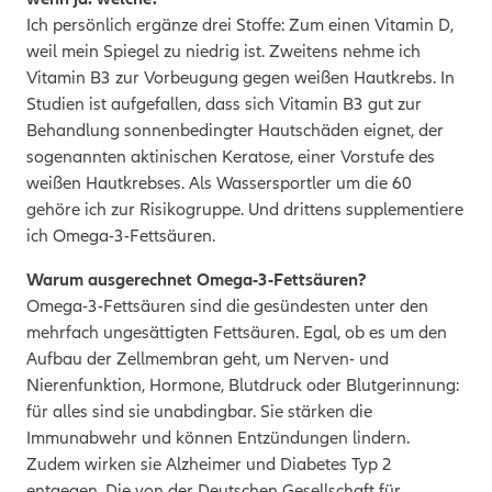
Ich persönlich ergänze drei Stoffe: Zum einen Vitamin D,
weil mein Spiegel zu niedrig ist. Zweitens nehme ich
Vitamin B
3
zur Vorbeugung gegen weißen Hautkrebs. In
Studien ist aufgefallen, dass sich Vitamin B
3
gut zur
Behandlung sonnenbedingter Hautschäden eignet, der
sogenannten aktinischen Keratose, einer Vorstufe des
weißen Hautkrebses. Als Wassersportler um die 60
gehöre ich zur Risikogruppe. Und drittens supplementiere
ich Omega-3-Fettsäuren.
Warum ausgerechnet Omega-3-Fettsäuren?
Omega-3-Fettsäuren sind die gesündesten unter den
mehrfach ungesättigten Fettsäuren. Egal, ob es um den
Aufbau der Zellmembran geht, um Nerven- und
Nierenfunktion, Hormone, Blutdruck oder Blutgerinnung:
für alles sind sie unabdingbar. Sie stärken die
Immunabwehr und können Entzündungen lindern.
Zudem wirken sie Alzheimer und Diabetes Typ 2
entgegen. Die von der Deutschen Gesellschaft für