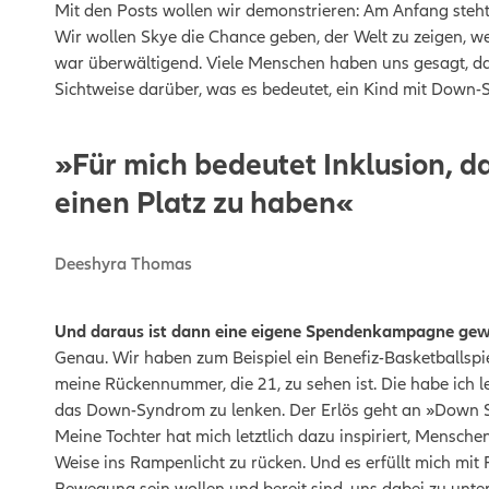
Mit den Posts wollen wir demonstrieren: Am Anfang steht 
Wir wollen Skye die Chance geben, der Welt zu zeigen, we
war überwältigend. Viele Menschen haben uns gesagt, das
Sichtweise darüber, was es bedeutet, ein Kind mit Down
»Für mich bedeutet Inklusion, d
einen Platz zu haben«
Deeshyra Thomas
Und daraus ist dann eine eigene Spendenkampagne ge
Genau. Wir haben zum Beispiel ein Benefiz-Basketballspie
meine Rückennummer, die 21, zu sehen ist. Die habe ich 
das Down-Syndrom zu lenken. Der Erlös geht an »Down 
Meine Tochter hat mich letztlich dazu inspiriert, Mensche
Weise ins Rampenlicht zu rücken. Und es erfüllt mich mit 
Bewegung sein wollen und bereit sind, uns dabei zu unter