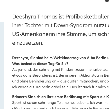
Deeshyra Thomas ist Profibasketballeri
ihrer Tochter mit Down-Syndrom nutzt 
US-Amerikanerin ihre Stimme, um sich f
einzusetzen.
Deeshyra, Sie sind beim Weltkindertag von Alba Berlin u
Was bedeutet dieser Tag für Sie?
Als jemand, der sehr eng mit Kindern zusammenarbeitet, fi
etwas ganz Besonderes ist. Bei unserem Aktionstag in Ber
und ohne Behinderung an – alle dürfen mitmachen, unabh
Ich werde als Trainerin dabei sein. Das ist auch für mich 
Erinnern Sie sich an Ihre erste Berührung mit Sport als 
Sport ist schon sehr lange Teil meines Lebens. Ich war imm
ständig rennen und mich bewegen. Meine erste Begegnung