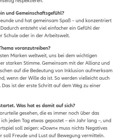
seitig respektieren.
sein und Gemeinschaftsgefühl?
reunde und hat gemeinsam Spaß – und konzentriert
Dadurch entsteht viel einfacher ein Gefühl der
r Schule oder in der Arbeitswelt.
s Thema voranzutreiben?
testen Marken weltweit, uns bei dem wichtigen
iner starken Stimme. Gemeinsam mit der Allianz und
nschen auf die Bedeutung von Inklusion aufmerksam
, wenn der Wille da ist. So werden vielleicht auch
 Das ist der erste Schritt auf dem Weg zu einer
tartet. Was hat es damit auf sich?
orurteile gesehen, die es immer noch über das
ich jeden Tag etwas gepostet – ein Jahr lang –, und
tspiel soll zeigen: »Down« muss nichts Negatives
er soll Freude und Lust auf Bewegung vermitteln.