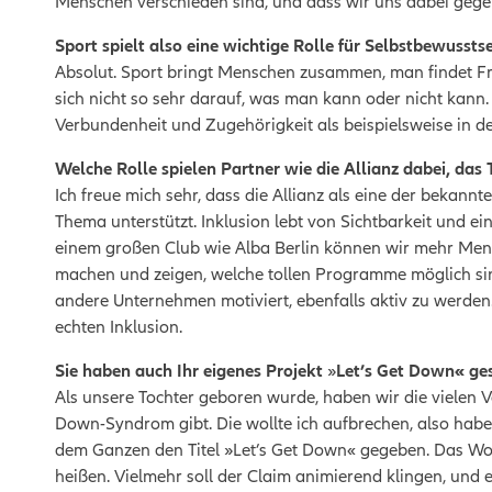
Menschen verschieden sind, und dass wir uns dabei gegen
Sport spielt also eine wichtige Rolle für Selbstbewusst
Absolut. Sport bringt Menschen zusammen, man findet F
sich nicht so sehr darauf, was man kann oder nicht kann. 
Verbundenheit und Zugehörigkeit als beispielsweise in de
Welche Rolle spielen Partner wie die Allianz dabei, da
Ich freue mich sehr, dass die Allianz als eine der bekann
Thema unterstützt. Inklusion lebt von Sichtbarkeit und e
einem großen Club wie Alba Berlin können wir mehr Me
machen und zeigen, welche tollen Programme möglich sind
andere Unternehmen motiviert, ebenfalls aktiv zu werden.
echten Inklusion.
Sie haben auch Ihr eigenes Projekt
»
Let’s Get Down« ges
Als unsere Tochter geboren wurde, haben wir die vielen V
Down-Syndrom gibt. Die wollte ich aufbrechen, also habe 
dem Ganzen den Titel »Let’s Get Down« gegeben. Das Wor
heißen. Vielmehr soll der Claim animierend klingen, und 