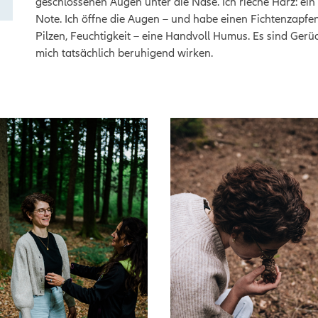
geschlossenen Augen unter die Nase. Ich rieche Harz: ei
Note. Ich öffne die Augen – und habe einen Fichtenzapfe
Pilzen, Feuchtigkeit – eine Handvoll Humus. Es sind Gerü
mich tatsächlich beruhigend wirken.