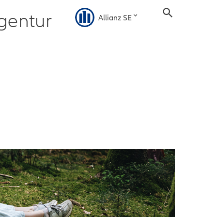
gentur
Allianz SE