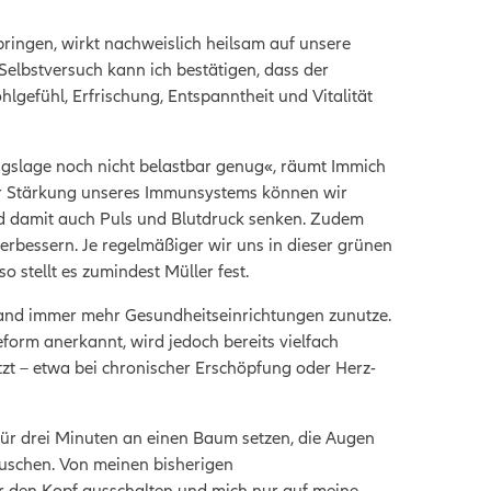
ringen, wirkt nachweislich heilsam auf unsere
elbstversuch kann ich bestätigen, dass der
gefühl, Erfrischung, Entspanntheit und Vitalität
hungslage noch nicht belastbar genug«, räumt Immich
der Stärkung unseres Immunsystems können wir
d damit auch Puls und Blutdruck senken. Zudem
verbessern.
Je regelmäßiger wir uns in dieser grünen
o stellt es zumindest Müller fest.
and immer mehr Gesundheitseinrichtungen zunutze.
ieform anerkannt, wird jedoch bereits vielfach
t – etwa bei chronischer Erschöpfung oder Herz-
 für drei Minuten an einen Baum setzen, die Augen
uschen. Von meinen bisherigen
er den Kopf ausschalten und mich nur auf meine