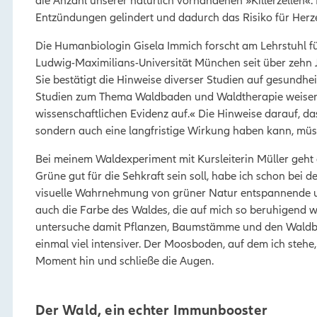
Entzündungen gelindert und dadurch das Risiko für Her
Die Humanbiologin Gisela Immich forscht am Lehrstuhl f
Ludwig-Maximilians-Universität München seit über zehn
Sie bestätigt die Hinweise diverser Studien auf gesundheit
Studien zum Thema Waldbaden und Waldtherapie weisen 
wissenschaftlichen Evidenz auf.« Die Hinweise darauf, d
sondern auch eine langfristige Wirkung haben kann, müs
Bei meinem Waldexperiment mit Kursleiterin Müller geht e
Grüne gut für die Sehkraft sein soll, habe ich schon bei de
visuelle Wahrnehmung von grüner Natur entspannende un
auch die Farbe des Waldes, die auf mich so beruhigend wir
untersuche damit Pflanzen, Baumstämme und den Waldbo
einmal viel intensiver. Der Moosboden, auf dem ich stehe, 
Moment hin und schließe die Augen.
Der Wald, ein echter Immunbooster