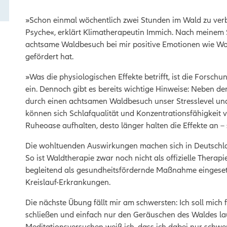
»Schon einmal wöchentlich zwei Stunden im Wald zu verb
Psyche«, erklärt Klimatherapeutin Immich. Nach meinem S
achtsame Waldbesuch bei mir positive Emotionen wie Wohl
gefördert hat.
»Was die physiologischen Effekte betrifft, ist die Forsc
ein. Dennoch gibt es bereits wichtige Hinweise: Neben 
durch einen achtsamen Waldbesuch unser Stresslevel un
können sich Schlafqualität und Konzentrationsfähigkeit 
Ruheoase aufhalten, desto länger halten die Effekte an – s
Die wohltuenden Auswirkungen machen sich in Deutschl
So ist Waldtherapie zwar noch nicht als offizielle Therap
begleitend als gesundheitsfördernde Maßnahme eingesetz
Kreislauf-Erkrankungen.
Die nächste Übung fällt mir am schwersten: Ich soll mich
schließen und einfach nur den Geräuschen des Waldes la
Meditationsversuchen weiß ich, dass ich dabei nur schw