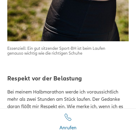
Essenziell: Ein gut sitzender Sport-BH ist beim Laufen
genauso wichtig wie die richtigen Schuhe
Respekt vor der Belastung
Bei meinem Halbmarathon werde ich voraussichtlich
mehr als zwei Stunden am Stück laufen. Der Gedanke
daran flößt mir Respekt ein. Wie merke ich, wenn ich es
übertreibe und meinem Körper schade?
Im Rahmen meiner Vorbereitung spreche ich auch mit
Anrufen
Sportmediziner Dr. Leonard Fraunberger über die