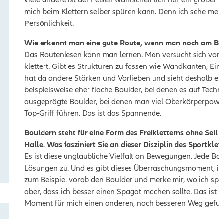
mich beim Klettern selber spüren kann. Denn ich sehe me
Persönlichkeit
.
Wie erkennt man eine gute Route, wenn man noch am B
Das Routenlesen kann man lernen. Man versucht sich vor
klettert. Gibt es Strukturen zu fassen wie Wandkanten, E
hat da andere Stärken und Vorlieben und sieht deshalb e
beispielsweise eher flache Boulder, bei denen es auf T
ausgeprägte Boulder, bei denen man viel Oberkörperpowe
Top-Griff führen. Das ist das Spannende.
Bouldern steht für eine Form des Freikletterns ohne Sei
Halle.
Was fasziniert Sie an dieser Disziplin des Sportkl
Es ist diese unglaubliche Vielfalt an Bewegungen. Jede B
Lösungen zu. Und es gibt dieses Überraschungsmoment, i
zum Beispiel vorab den Boulder und merke mir, wo ich s
aber, dass ich besser einen Spagat machen sollte. Das ist
Moment für mich einen anderen, noch besseren Weg gefu