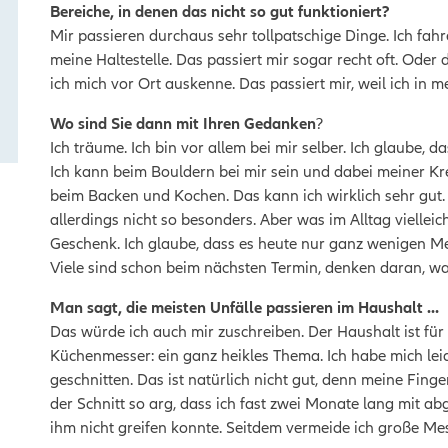
Bereiche, in denen das nicht so gut funktioniert?
Mir passieren durchaus sehr tollpatschige Dinge. Ich fah
meine Haltestelle. Das passiert mir sogar recht oft. Oder 
ich mich vor Ort auskenne. Das passiert mir, weil ich in m
Wo sind Sie dann mit Ihren Gedanken
?
Ich träume. Ich bin vor allem bei mir selber. Ich glaube, da
Ich kann beim Bouldern bei mir sein und dabei meiner Krea
beim Backen und Kochen. Das kann ich wirklich sehr gut.
allerdings nicht so besonders. Aber was im Alltag vielleic
Geschenk. Ich glaube, dass es heute nur ganz wenigen Mens
Viele sind schon beim nächsten Termin, denken daran, wa
Man sagt, die meisten Unfälle passieren im Haushalt …
Das würde ich auch mir zuschreiben. Der Haushalt ist für
Küchenmesser: ein ganz heikles Thema. Ich habe mich lei
geschnitten. Das ist natürlich nicht gut, denn meine Fin
der Schnitt so arg, dass ich fast zwei Monate lang mit ab
ihm nicht greifen konnte. Seitdem vermeide ich große Me