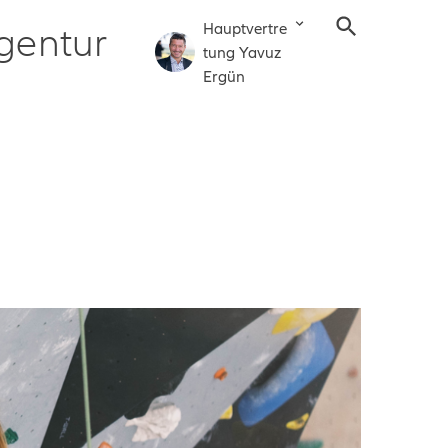
Hauptvertre
gentur
tung Yavuz
Ergün